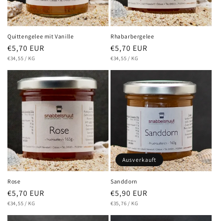
e
:
Quittengelee mit Vanille
Rhabarbergelee
Normaler
€5,70 EUR
Normaler
€5,70 EUR
GRUNDPREIS
PRO
GRUNDPREIS
PRO
Preis
€34,55
/
KG
Preis
€34,55
/
KG
Ausverkauft
Rose
Sanddorn
Normaler
€5,70 EUR
Normaler
€5,90 EUR
GRUNDPREIS
PRO
GRUNDPREIS
PRO
Preis
€34,55
/
KG
Preis
€35,76
/
KG