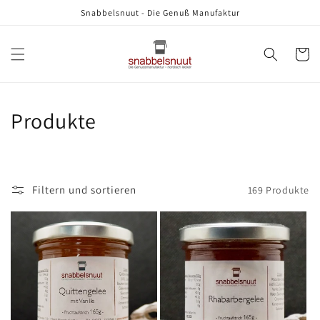
Direkt
Snabbelsnuut - Die Genuß Manufaktur
zum
Inhalt
Warenko
K
Produkte
a
t
Filtern und sortieren
169 Produkte
e
g
o
r
i