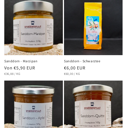
Sanddorn - Marzipan
Sanddorn - Schwarztee
Normaler
Von €5,90 EUR
Normaler
€6,00 EUR
GRUNDPREIS
PRO
GRUNDPREIS
PRO
Preis
€36,88
/
KG
Preis
€60,00
/
KG