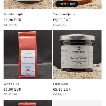
Ausverkauft
Sanddorn-Apfel
Sanddorn-Quitte
Normaler
€5,90 EUR
Normaler
€5,90 EUR
GRUNDPREIS
PRO
GRUNDPREIS
PRO
Preis
€35,76
/
KG
Preis
€35,76
/
KG
Sanfte Brise
Santa Claus
Normaler
€6,00 EUR
Normaler
€5,90 EUR
GRUNDPREIS
PRO
GRUNDPREIS
PRO
Preis
€60,00
/
KG
Preis
€35,76
/
KG