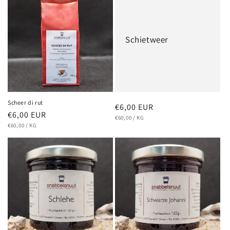
Schietweer
Scheer di rut
Normaler
€6,00 EUR
Normaler
€6,00 EUR
GRUNDPREIS
PRO
Preis
€60,00
/
KG
GRUNDPREIS
PRO
Preis
€60,00
/
KG