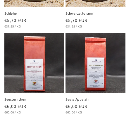
Schlehe
Schwarze Johanni
Normaler
€5,70 EUR
Normaler
€5,70 EUR
GRUNDPREIS
PRO
GRUNDPREIS
PRO
Preis
€34,55
/
KG
Preis
€34,55
/
KG
Seesternchen
Seute Appelsin
Normaler
€6,00 EUR
Normaler
€6,00 EUR
GRUNDPREIS
PRO
GRUNDPREIS
PRO
Preis
€60,00
/
KG
Preis
€60,00
/
KG