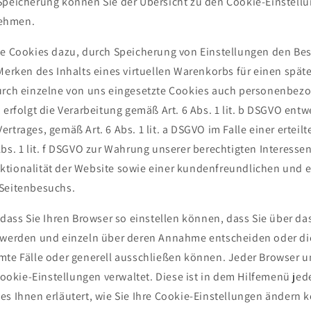
Speicherung können Sie der Übersicht zu den Cookie-Einstellu
ehmen.
ie Cookies dazu, durch Speicherung von Einstellungen den Bes
Merken des Inhalts eines virtuellen Warenkorbs für einen spät
urch einzelne von uns eingesetzte Cookies auch personenbez
 erfolgt die Verarbeitung gemäß Art. 6 Abs. 1 lit. b DSGVO entw
rtrages, gemäß Art. 6 Abs. 1 lit. a DSGVO im Falle einer erteilt
bs. 1 lit. f DSGVO zur Wahrung unserer berechtigten Interesse
tionalität der Website sowie einer kundenfreundlichen und e
 Seitenbesuchs.
 dass Sie Ihren Browser so einstellen können, dass Sie über da
t werden und einzeln über deren Annahme entscheiden oder d
mte Fälle oder generell ausschließen können. Jeder Browser un
 Cookie-Einstellungen verwaltet. Diese ist in dem Hilfemenü je
es Ihnen erläutert, wie Sie Ihre Cookie-Einstellungen ändern 