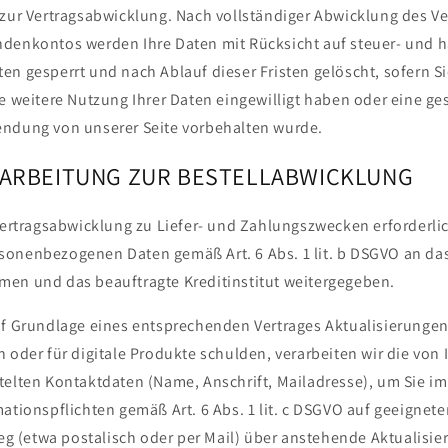
 zur Vertragsabwicklung. Nach vollständiger Abwicklung des Ve
denkontos werden Ihre Daten mit Rücksicht auf steuer- und h
n gesperrt und nach Ablauf dieser Fristen gelöscht, sofern Si
e weitere Nutzung Ihrer Daten eingewilligt haben oder eine ges
ndung von unserer Seite vorbehalten wurde.
RARBEITUNG ZUR BESTELLABWICKLUNG
Vertragsabwicklung zu Liefer- und Zahlungszwecken erforderli
onenbezogenen Daten gemäß Art. 6 Abs. 1 lit. b DSGVO an das
en und das beauftragte Kreditinstitut weitergegeben.
uf Grundlage eines entsprechenden Vertrages Aktualisierungen
 oder für digitale Produkte schulden, verarbeiten wir die von 
telten Kontaktdaten (Name, Anschrift, Mailadresse), um Sie 
ationspflichten gemäß Art. 6 Abs. 1 lit. c DSGVO auf geeignet
(etwa postalisch oder per Mail) über anstehende Aktualisie