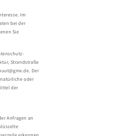
nteresse. Im
ten bei der
denen Sie
atenschutz-
tur, Strandstraße
lsnuut@gmx.de. Der
natürliche oder
ittel der
der Anfragen an
hlüsselte
serzeile erkennen.