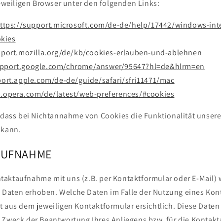
jeweiligen Browser unter den folgenden Links:
ttps://support.microsoft.com/de-de/help/17442/windows-inte
kies
pport.mozilla.org/de/kb/cookies-erlauben-und-ablehnen
upport.google.com/chrome/answer/95647?hl=de&hlrm=en
port.apple.com/de-de/guide/safari/sfri11471/mac
p.opera.com/de/latest/web-preferences/#cookies
, dass bei Nichtannahme von Cookies die Funktionalität unser
 kann.
AUFNAHME
aktaufnahme mit uns (z.B. per Kontaktformular oder E-Mail)
Daten erhoben. Welche Daten im Falle der Nutzung eines Kon
t aus dem jeweiligen Kontaktformular ersichtlich. Diese Date
 Zweck der Beantwortung Ihres Anliegens bzw. für die Kontak