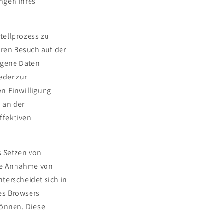
ngen Ihres
tellprozess zu
eren Besuch auf der
ogene Daten
eder zur
en Einwilligung
n an der
ffektiven
s Setzen von
ie Annahme von
terscheidet sich in
des Browsers
können. Diese