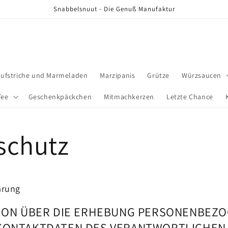
Snabbelsnuut - Die Genuß Manufaktur
aufstriche und Marmeladen
Marzipanis
Grütze
Würzsaucen
Tee
Geschenkpäckchen
Mitmachkerzen
Letzte Chance
schutz
ärung
TION ÜBER DIE ERHEBUNG PERSONENBEZ
KONTAKTDATEN DES VERANTWORTLICHEN