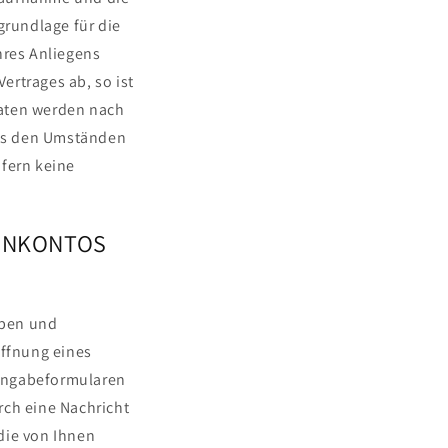
rundlage für die
hres Anliegens
Vertrages ab, so ist
 Daten werden nach
 aus den Umständen
ofern keine
DENKONTOS
oben und
öffnung eines
Eingabeformularen
rch eine Nachricht
die von Ihnen