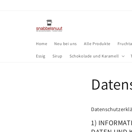
Direkt
zum
Inhalt
Home
Neu bei uns
Alle Produkte
Frucht
Essig
Sirup
Schokolade und Karamell
Daten
Datenschutzerkl
1) INFORMA
DATEN UND 