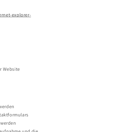
rnet-explorer-
er Website
 werden
taktformulars
n werden
taufnahme und die