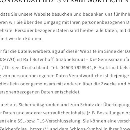
 dass Sie unsere Website besuchen und bedanken uns für Ihr I
ren wir Sie über den Umgang mit Ihren personenbezogenen Da
bsite. Personenbezogene Daten sind hierbei alle Daten, mit 
iziert werden können.
r für die Datenverarbeitung auf dieser Website im Sinne der D
SGVO) ist Ralf Butenhoff, Snabbelsnuut – Die Genussmanufak
f / Ostsee, Deutschland, Tel.: 04503 7928944, E-Mail: snabbe
ng von personenbezogenen Daten Verantwortliche ist diejenige 
, die allein oder gemeinsam mit anderen über die Zwecke und M
personenbezogenen Daten entscheidet.
utzt aus Sicherheitsgründen und zum Schutz der Übertragung
Daten und anderer vertraulicher Inhalte (z.B. Bestellungen o
en) eine SSL-bzw. TLS-Verschlüsselung. Sie können eine versc
Zeichenfolge „https://“ und dem Schloss-Symbol in Ihrer Brow