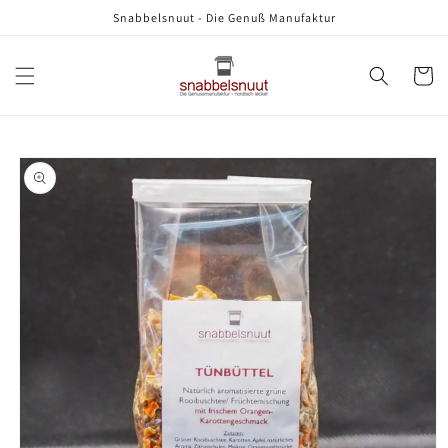
Direkt
Snabbelsnuut - Die Genuß Manufaktur
zum
Inhalt
Warenko
oduktinformationen
ringen