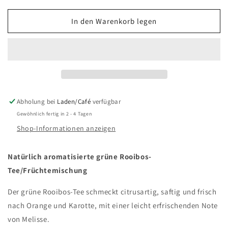
Menge
Menge
für
für
In den Warenkorb legen
Tünbüttel
Tünbüttel
Abholung bei
Laden/Café
verfügbar
Gewöhnlich fertig in 2 - 4 Tagen
Shop-Informationen anzeigen
Natürlich aromatisierte grüne Rooibos-
Tee/Früchtemischung
Der grüne Rooibos-Tee schmeckt citrusartig, saftig und frisch
nach Orange und Karotte, mit einer leicht erfrischenden Note
von Melisse.