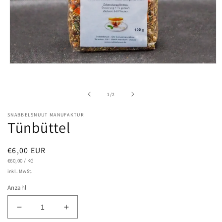
Medien
1
in
Modal
von
1
/
2
öffnen
SNABBELSNUUT MANUFAKTUR
Tünbüttel
Normaler
€6,00 EUR
GRUNDPREIS
PRO
Preis
€60,00
/
KG
inkl. MwSt.
Anzahl
Verringere
Erhöhe
die
die