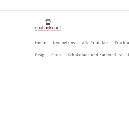
Direkt
zum
Inhalt
Home
Neu bei uns
Alle Produkte
Frucht
Essig
Sirup
Schokolade und Karamell
Zu
Produktinf
springen