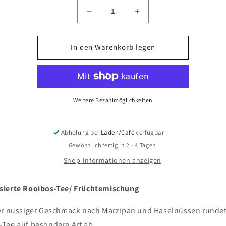
Verringere
Erhöhe
die
die
Menge
Menge
für
für
In den Warenkorb legen
Plattsnacker
Plattsnacker
Weitere Bezahlmöglichkeiten
Abholung bei
Laden/Café
verfügbar
Gewöhnlich fertig in 2 - 4 Tagen
Shop-Informationen anzeigen
sierte Rooibos-Tee/ Früchtemischung
ner nussiger Geschmack nach Marzipan und Haselnüssen rundet
Tee auf besondere Art ab.