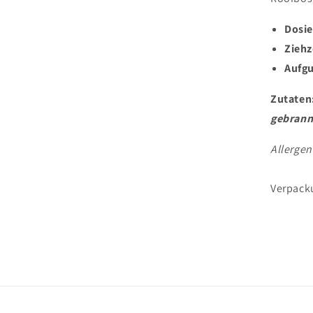
Dosie
Ziehz
Aufg
Zutaten
gebrann
Allerge
Verpack