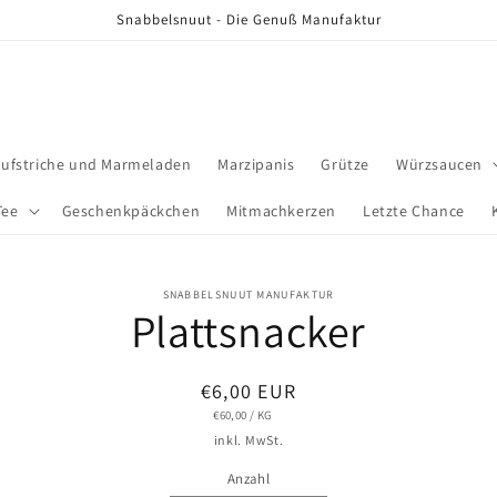
Snabbelsnuut - Die Genuß Manufaktur
aufstriche und Marmeladen
Marzipanis
Grütze
Würzsaucen
Tee
Geschenkpäckchen
Mitmachkerzen
Letzte Chance
SNABBELSNUUT MANUFAKTUR
Plattsnacker
ormationen
Normaler
€6,00 EUR
GRUNDPREIS
PRO
€60,00
/
KG
Preis
inkl. MwSt.
Anzahl