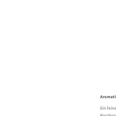
Aromati
Ein fei
Rooibos-