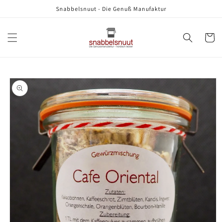
Direkt
Snabbelsnuut - Die Genuß Manufaktur
zum
Inhalt
Warenko
oduktinformationen
ringen