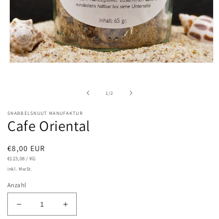
Medien
1
in
Modal
von
1
/
2
öffnen
SNABBELSNUUT MANUFAKTUR
Cafe Oriental
Normaler
€8,00 EUR
GRUNDPREIS
PRO
Preis
€123,08
/
KG
inkl. MwSt.
Anzahl
Verringere
Erhöhe
die
die