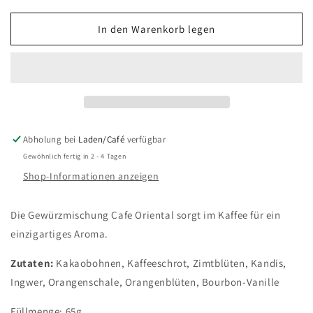
Menge
Menge
für
für
In den Warenkorb legen
Cafe
Cafe
Oriental
Oriental
Abholung bei
Laden/Café
verfügbar
Gewöhnlich fertig in 2 - 4 Tagen
Shop-Informationen anzeigen
Die Gewürzmischung Cafe Oriental sorgt im Kaffee für ein
einzigartiges Aroma.
Zutaten:
Kakaobohnen, Kaffeeschrot, Zimtblüten, Kandis,
Ingwer, Orangenschale, Orangenblüten, Bourbon-Vanille
Füllmenge: 65g